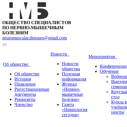
ОБЩЕСТВО СПЕЦИАЛИСТОВ
ПО НЕРВНО-МЫШЕЧНЫМ
БОЛЕЗНЯМ
neuromuscular.diseases@gmail.com
Новости
Мероприятия
Новости
Об обществе
Конференции
общества
Обучение
Об обществе
Полезная
Вебина
История
информация
Выездн
Правление
Журнал
семина
Ригестрационные
«Нервно-
Круглы
документы
мышечные
стол
Реквизиты
болезни»
Курсы в
Членство
Газета
учебно
«Неврология
центре
сегодня»