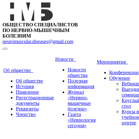
ОБЩЕСТВО СПЕЦИАЛИСТОВ
ПО НЕРВНО-МЫШЕЧНЫМ
БОЛЕЗНЯМ
neuromuscular.diseases@gmail.com
Новости
Мероприятия
Новости
Об обществе
Конференции
общества
Обучение
Об обществе
Полезная
Вебина
История
информация
Выездн
Правление
Журнал
семина
Ригестрационные
«Нервно-
Круглы
документы
мышечные
стол
Реквизиты
болезни»
Курсы в
Членство
Газета
учебно
«Неврология
центре
сегодня»