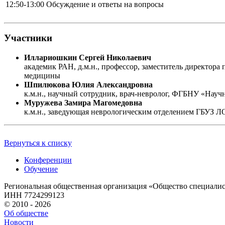
12:50-13:00
Обсуждение и ответы на вопросы
Участники
Иллариошкин Сергей Николаевич
академик РАН, д.м.н., профессор, заместитель директо
медицины
Шпилюкова Юлия Александровна
к.м.н., научный сотрудник, врач-невролог, ФГБНУ «Науч
Муружева Замира Магомедовна
к.м.н., заведующая неврологическим отделением ГБУЗ 
Вернуться к списку
Конференции
Обучение
Региональная общественная организация «Общество специали
ИНН 7724299123
© 2010 - 2026
Об обществе
Новости