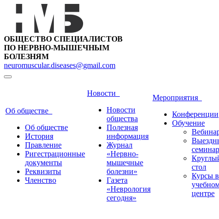
ОБЩЕСТВО СПЕЦИАЛИСТОВ
ПО НЕРВНО-МЫШЕЧНЫМ
БОЛЕЗНЯМ
neuromuscular.diseases@gmail.com
Новости
Мероприятия
Новости
Об обществе
Конференции
общества
Обучение
Об обществе
Полезная
Вебина
История
информация
Выездн
Правление
Журнал
семина
Ригестрационные
«Нервно-
Круглы
документы
мышечные
стол
Реквизиты
болезни»
Курсы в
Членство
Газета
учебно
«Неврология
центре
сегодня»