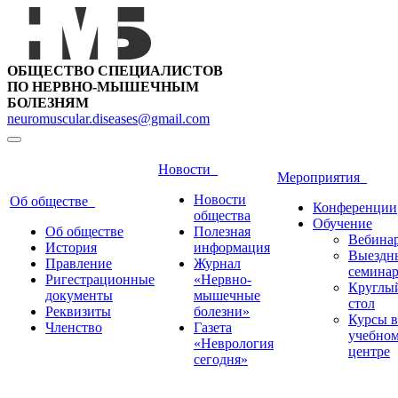
ОБЩЕСТВО СПЕЦИАЛИСТОВ
ПО НЕРВНО-МЫШЕЧНЫМ
БОЛЕЗНЯМ
neuromuscular.diseases@gmail.com
Новости
Мероприятия
Новости
Об обществе
Конференции
общества
Обучение
Об обществе
Полезная
Вебина
История
информация
Выездн
Правление
Журнал
семина
Ригестрационные
«Нервно-
Круглы
документы
мышечные
стол
Реквизиты
болезни»
Курсы в
Членство
Газета
учебно
«Неврология
центре
сегодня»