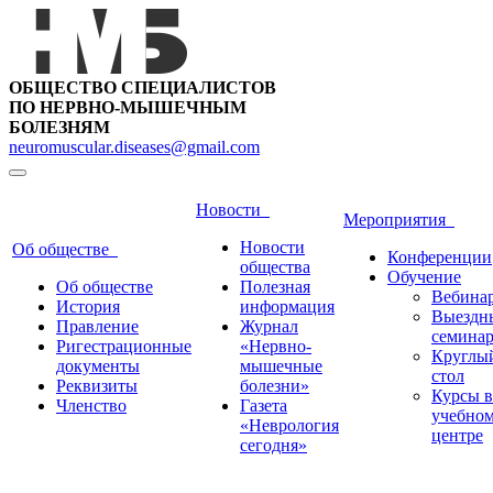
ОБЩЕСТВО СПЕЦИАЛИСТОВ
ПО НЕРВНО-МЫШЕЧНЫМ
БОЛЕЗНЯМ
neuromuscular.diseases@gmail.com
Новости
Мероприятия
Новости
Об обществе
Конференции
общества
Обучение
Об обществе
Полезная
Вебина
История
информация
Выездн
Правление
Журнал
семина
Ригестрационные
«Нервно-
Круглы
документы
мышечные
стол
Реквизиты
болезни»
Курсы в
Членство
Газета
учебно
«Неврология
центре
сегодня»