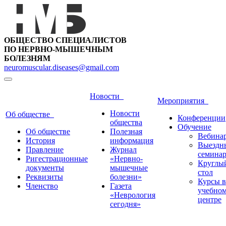
ОБЩЕСТВО СПЕЦИАЛИСТОВ
ПО НЕРВНО-МЫШЕЧНЫМ
БОЛЕЗНЯМ
neuromuscular.diseases@gmail.com
Новости
Мероприятия
Новости
Об обществе
Конференции
общества
Обучение
Об обществе
Полезная
Вебина
История
информация
Выездн
Правление
Журнал
семина
Ригестрационные
«Нервно-
Круглы
документы
мышечные
стол
Реквизиты
болезни»
Курсы в
Членство
Газета
учебно
«Неврология
центре
сегодня»